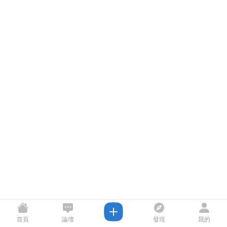
首頁
論壇
發現
我的