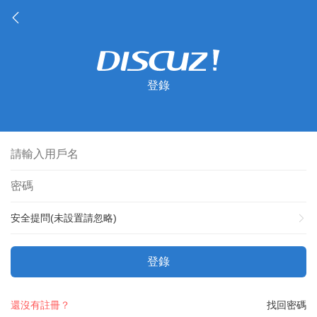
登錄
安全提問(未設置請忽略)
登錄
還沒有註冊？
找回密碼