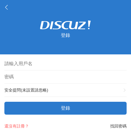
登錄
安全提問(未設置請忽略)
登錄
還沒有註冊？
找回密碼