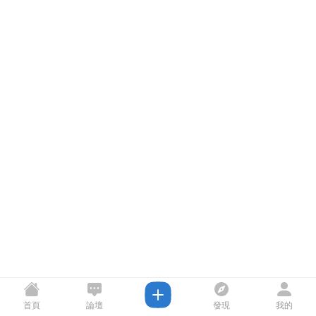
首頁
論壇
發現
我的