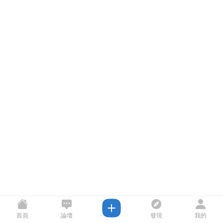
首頁
論壇
發現
我的