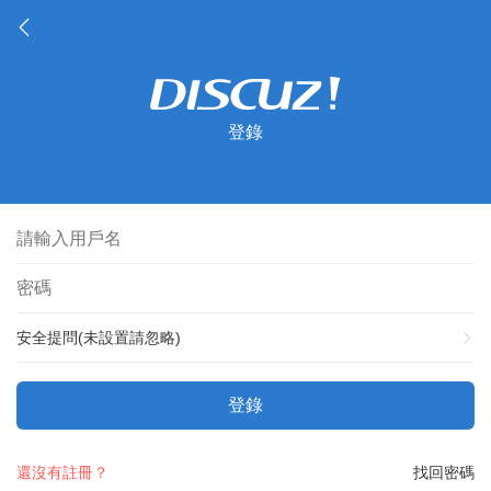
登錄
安全提問(未設置請忽略)
登錄
還沒有註冊？
找回密碼