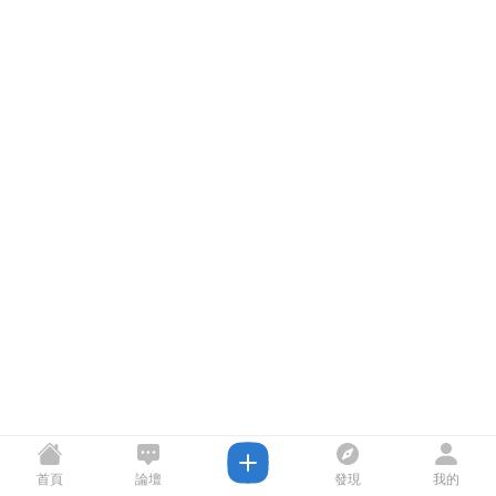
首頁
論壇
發現
我的