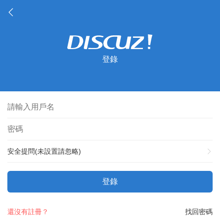
登錄
安全提問(未設置請忽略)
登錄
還沒有註冊？
找回密碼