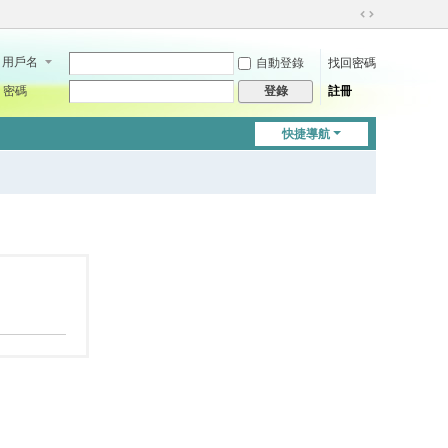
切
換
用戶名
自動登錄
找回密碼
到
寬
密碼
註冊
登錄
版
快捷導航