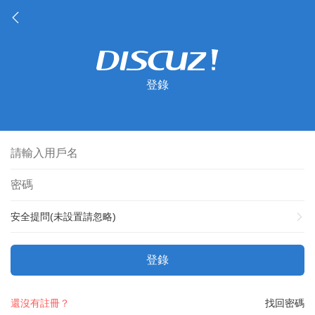
登錄
安全提問(未設置請忽略)
登錄
還沒有註冊？
找回密碼