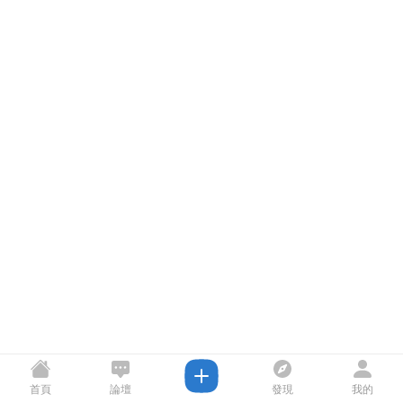
首頁
論壇
發現
我的