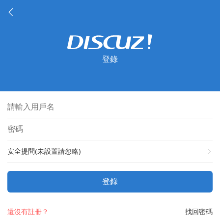
登錄
安全提問(未設置請忽略)
登錄
還沒有註冊？
找回密碼