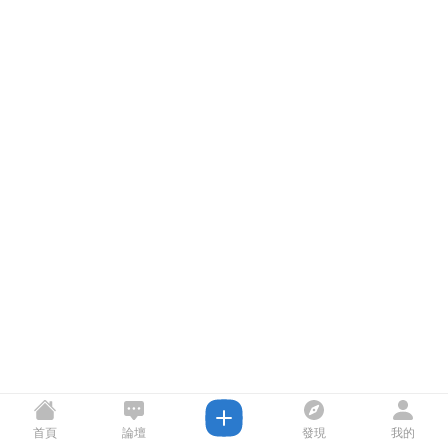
首頁
論壇
發現
我的