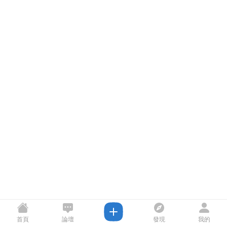
首頁
論壇
發現
我的