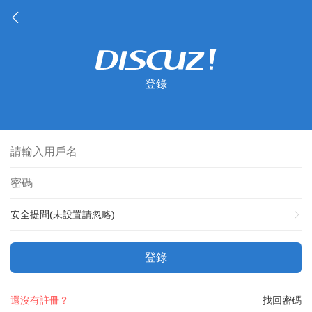
登錄
安全提問(未設置請忽略)
登錄
還沒有註冊？
找回密碼