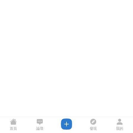
首頁
論壇
發現
我的