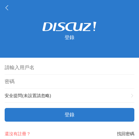
登錄
安全提問(未設置請忽略)
登錄
還沒有註冊？
找回密碼