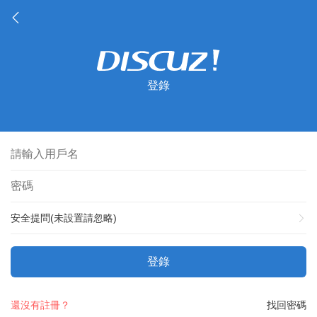
登錄
安全提問(未設置請忽略)
登錄
還沒有註冊？
找回密碼