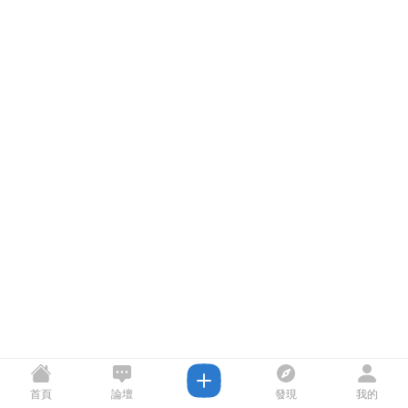
首頁
論壇
發現
我的