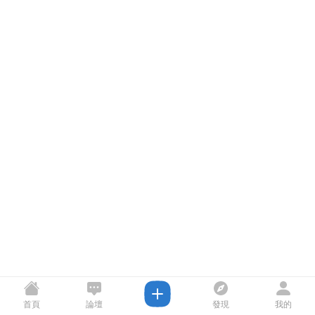
首頁
論壇
發現
我的