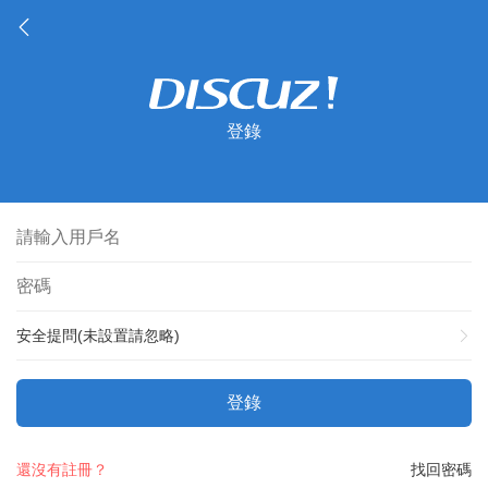
登錄
安全提問(未設置請忽略)
登錄
還沒有註冊？
找回密碼