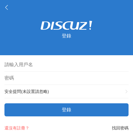
登錄
安全提問(未設置請忽略)
登錄
還沒有註冊？
找回密碼