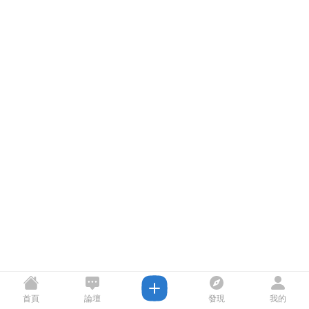
首頁
論壇
發現
我的