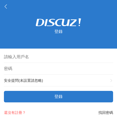
登錄
安全提問(未設置請忽略)
登錄
還沒有註冊？
找回密碼