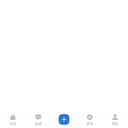
首頁
論壇
發現
我的