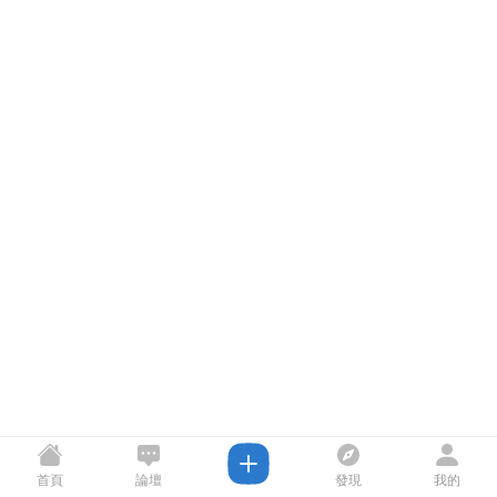
首頁
論壇
發現
我的