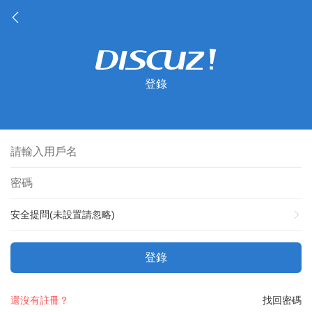
登錄
安全提問(未設置請忽略)
登錄
還沒有註冊？
找回密碼