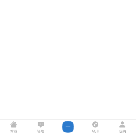
首頁
論壇
發現
我的