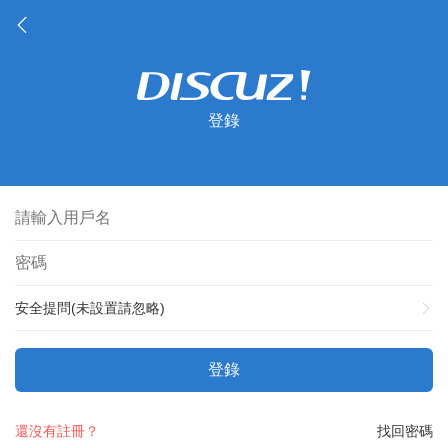
登錄
安全提問(未設置請忽略)
登錄
還沒有註冊？
找回密碼