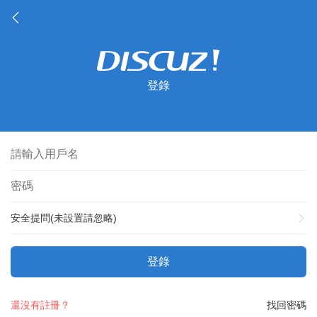
登錄
安全提問(未設置請忽略)
登錄
還沒有註冊？
找回密碼