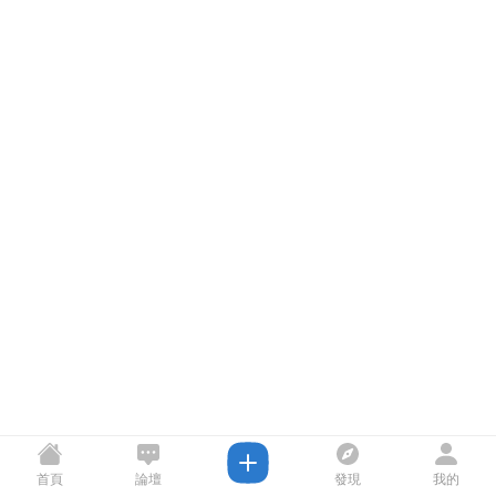
首頁
論壇
發現
我的