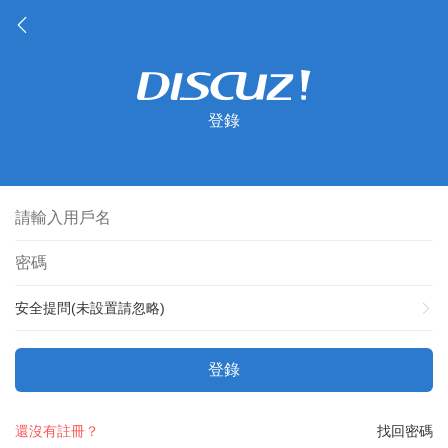
登錄
安全提問(未設置請忽略)
登錄
還沒有註冊？
找回密碼