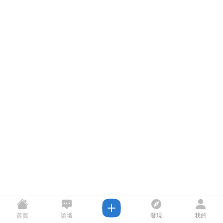
首頁
論壇
發現
我的