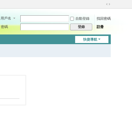
切
換
用戶名
自動登錄
找回密碼
到
寬
密碼
註冊
登錄
版
快捷導航