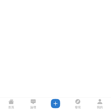
首頁
論壇
發現
我的