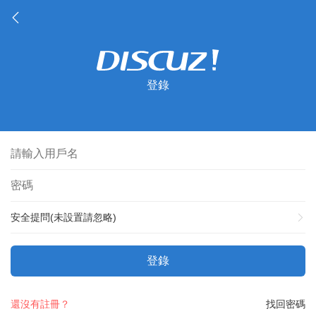
登錄
安全提問(未設置請忽略)
登錄
還沒有註冊？
找回密碼