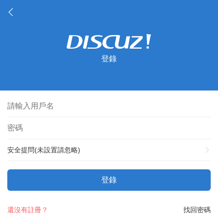
登錄
安全提問(未設置請忽略)
登錄
還沒有註冊？
找回密碼