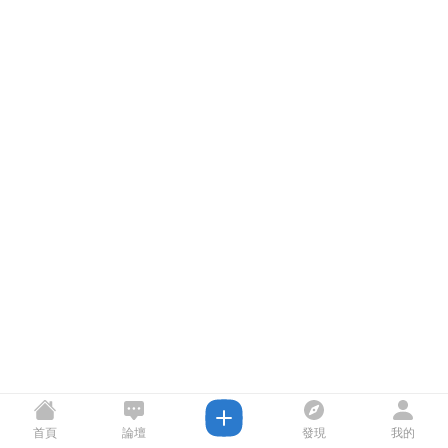
首頁
論壇
發現
我的