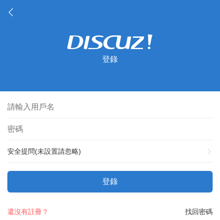
登錄
安全提問(未設置請忽略)
登錄
還沒有註冊？
找回密碼