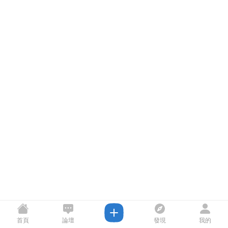
首頁
論壇
發現
我的