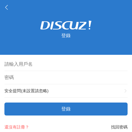
登錄
安全提問(未設置請忽略)
登錄
還沒有註冊？
找回密碼