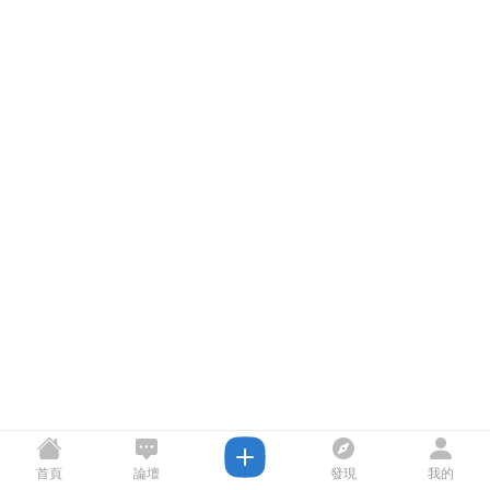
首頁
論壇
發現
我的