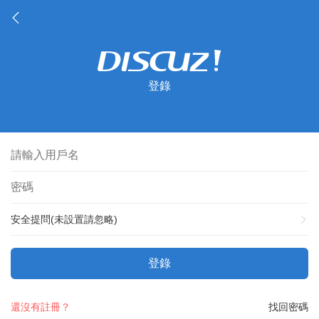
登錄
安全提問(未設置請忽略)
登錄
還沒有註冊？
找回密碼