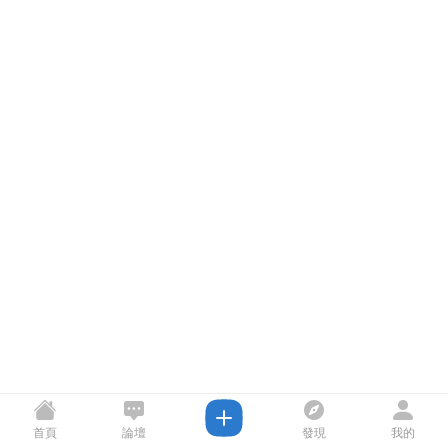
首頁
論壇
發現
我的