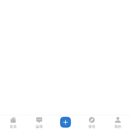
首頁
論壇
發現
我的