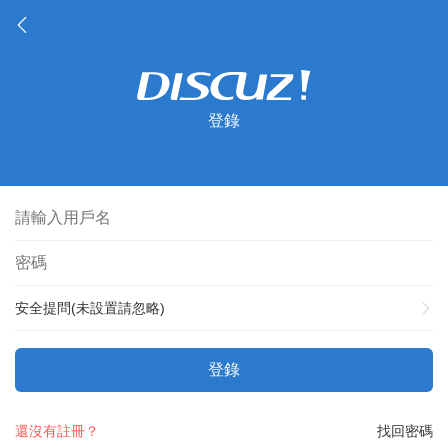
登錄
安全提問(未設置請忽略)
登錄
還沒有註冊？
找回密碼