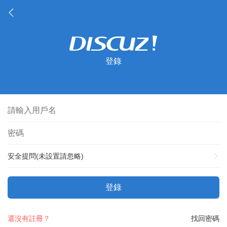
登錄
安全提問(未設置請忽略)
登錄
還沒有註冊？
找回密碼