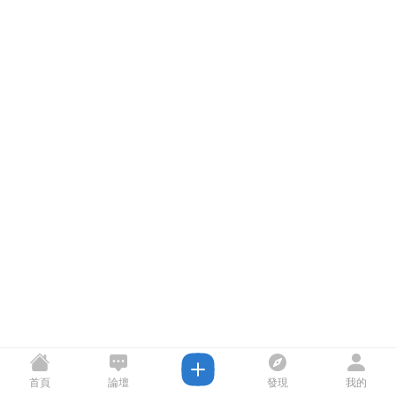
首頁
論壇
發現
我的