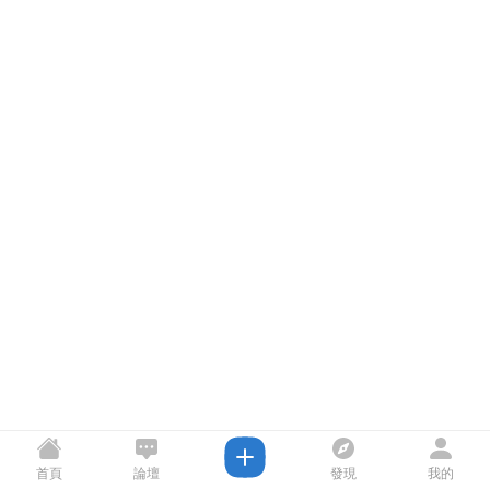
首頁
論壇
發現
我的