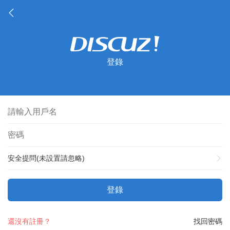
登錄
安全提問(未設置請忽略)
登錄
還沒有註冊？
找回密碼