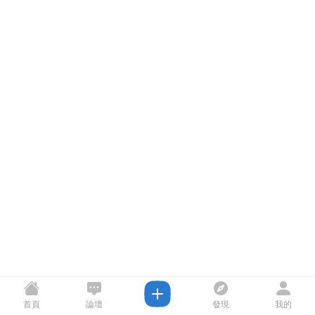
首頁
論壇
發現
我的