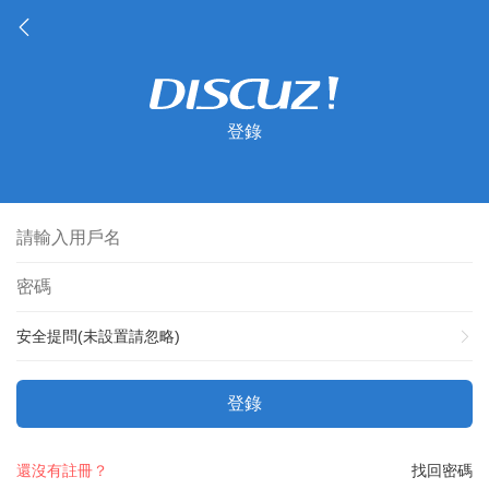
登錄
安全提問(未設置請忽略)
登錄
還沒有註冊？
找回密碼