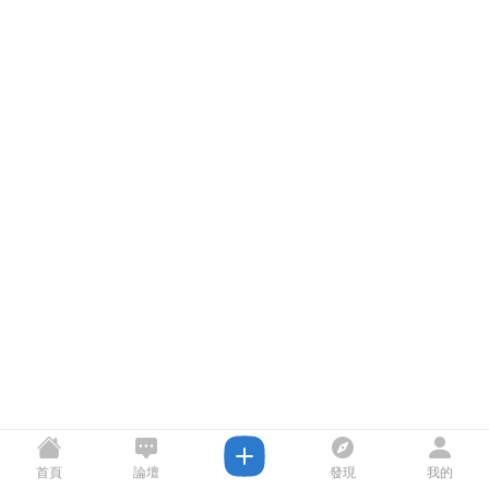
首頁
論壇
發現
我的