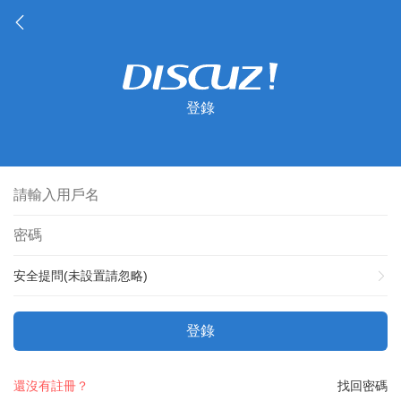
登錄
安全提問(未設置請忽略)
登錄
還沒有註冊？
找回密碼