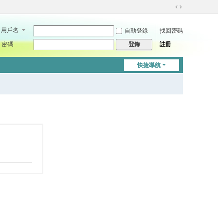
切
換
用戶名
自動登錄
找回密碼
到
寬
密碼
註冊
登錄
版
快捷導航