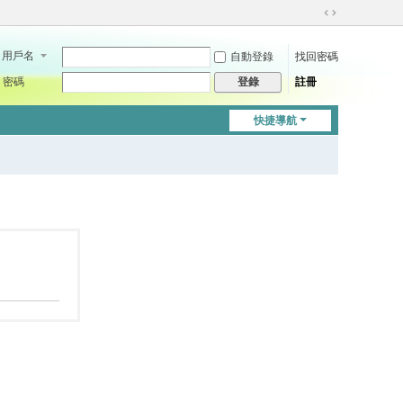
切
換
用戶名
自動登錄
找回密碼
到
寬
密碼
註冊
登錄
版
快捷導航