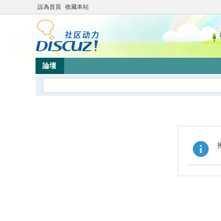
設為首頁
收藏本站
論壇