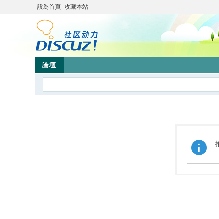
設為首頁
收藏本站
論壇