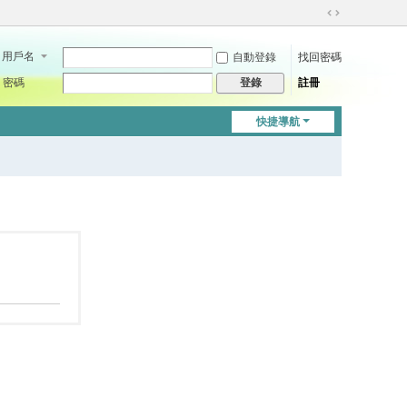
切
換
用戶名
自動登錄
找回密碼
到
寬
密碼
註冊
登錄
版
快捷導航