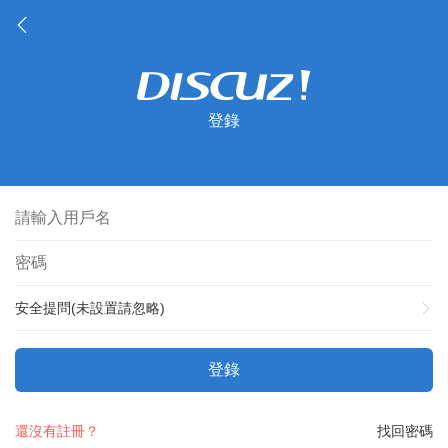
登錄
安全提問(未設置請忽略)
登錄
還沒有註冊？
找回密碼