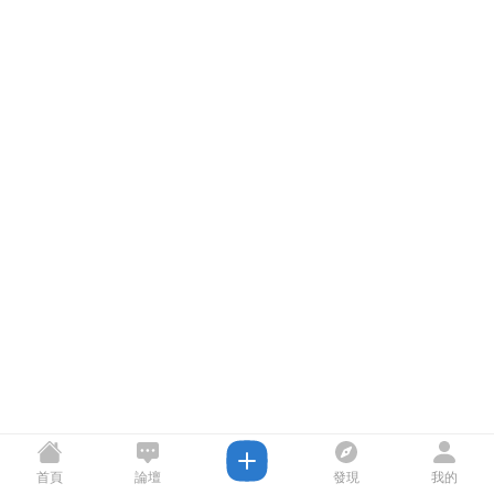
首頁
論壇
發現
我的