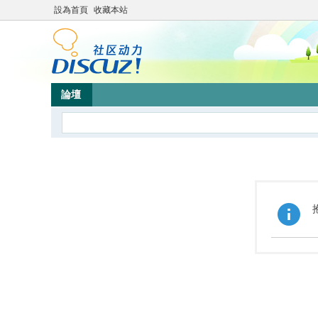
設為首頁
收藏本站
論壇