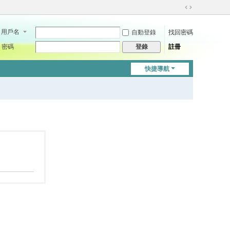
切
換
用戶名
自動登錄
找回密碼
到
寬
密碼
註冊
登錄
版
快捷導航