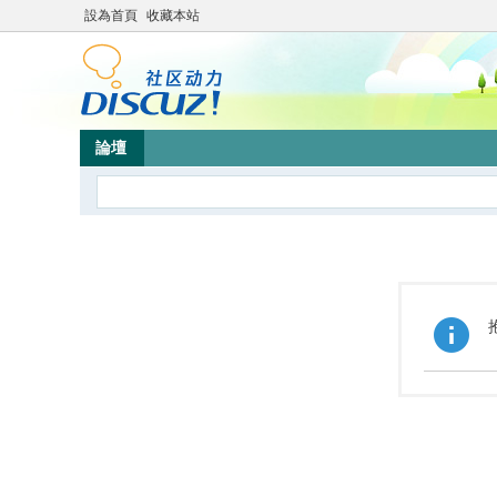
設為首頁
收藏本站
論壇