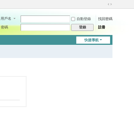
切
換
用戶名
自動登錄
找回密碼
到
寬
密碼
註冊
登錄
版
快捷導航