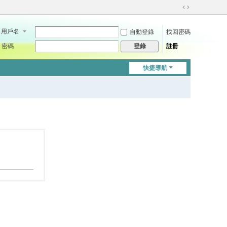
切
換
用戶名
自動登錄
找回密碼
到
寬
密碼
註冊
登錄
版
快捷導航