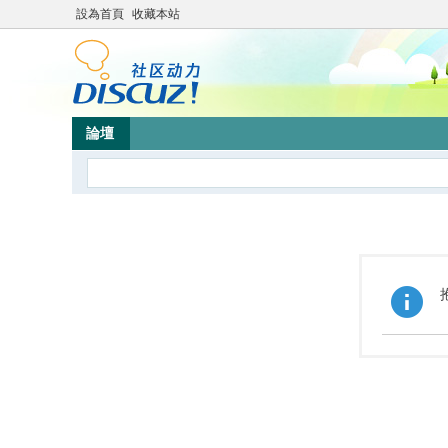
設為首頁
收藏本站
論壇