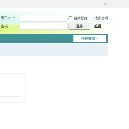
切
換
用戶名
自動登錄
找回密碼
到
寬
密碼
註冊
登錄
版
快捷導航