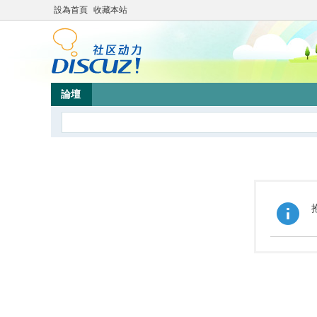
設為首頁
收藏本站
論壇