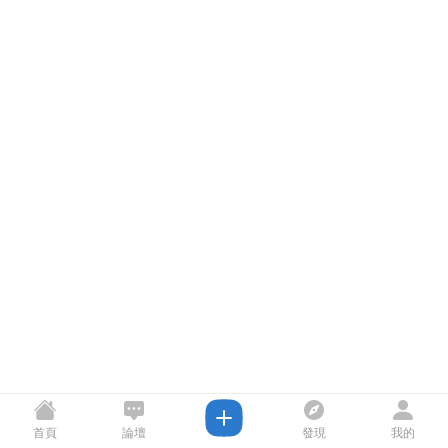
首頁
論壇
發現
我的