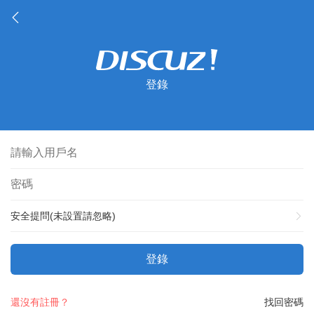
登錄
安全提問(未設置請忽略)
登錄
還沒有註冊？
找回密碼