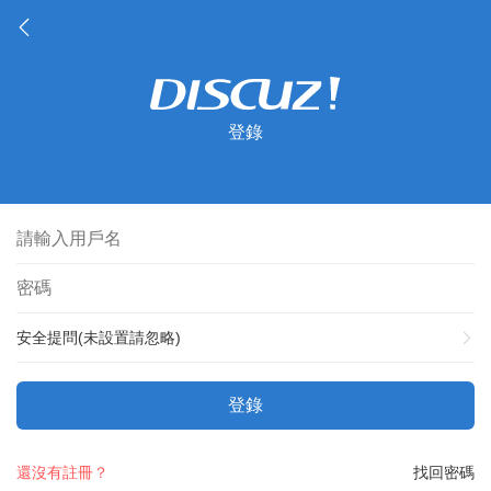
登錄
安全提問(未設置請忽略)
登錄
還沒有註冊？
找回密碼