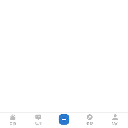
首頁
論壇
發現
我的