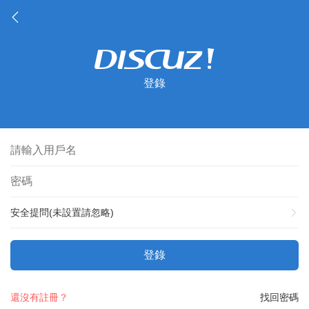
登錄
安全提問(未設置請忽略)
登錄
還沒有註冊？
找回密碼