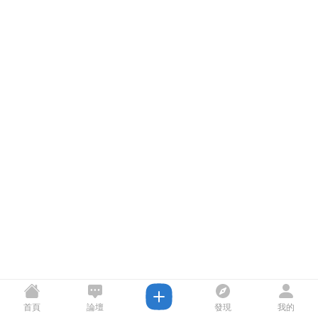
首頁
論壇
發現
我的