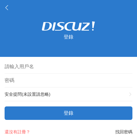
登錄
安全提問(未設置請忽略)
登錄
還沒有註冊？
找回密碼