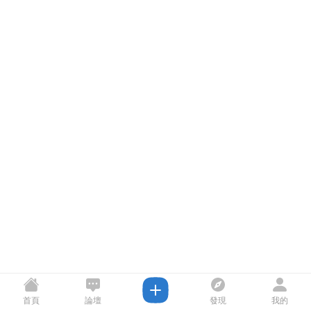
首頁
論壇
發現
我的