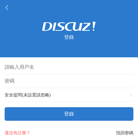
登錄
安全提問(未設置請忽略)
登錄
還沒有註冊？
找回密碼