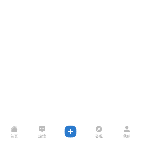
首頁
論壇
發現
我的