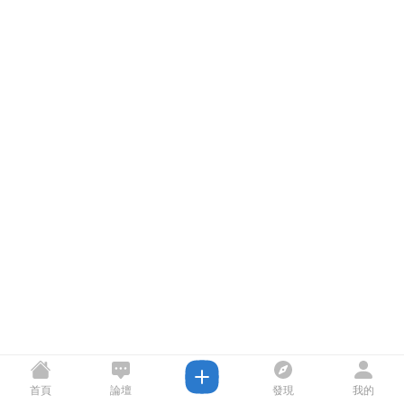
首頁
論壇
發現
我的