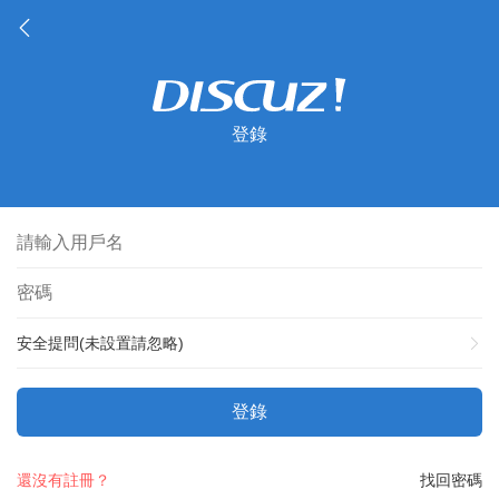
登錄
安全提問(未設置請忽略)
登錄
還沒有註冊？
找回密碼