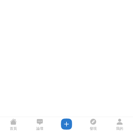
首頁
論壇
發現
我的