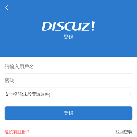
登錄
安全提問(未設置請忽略)
登錄
還沒有註冊？
找回密碼