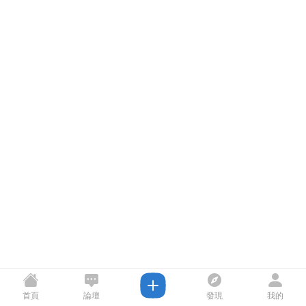
首頁
論壇
發現
我的