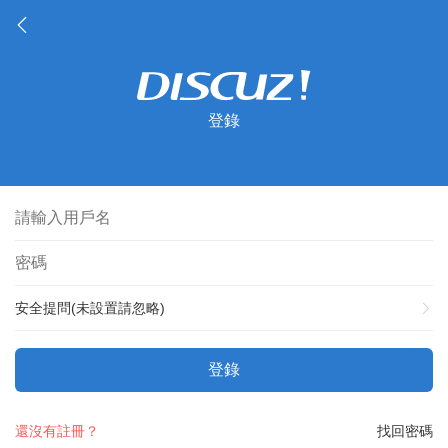
登錄
安全提問(未設置請忽略)
登錄
還沒有註冊？
找回密碼