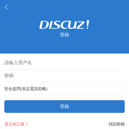
登錄
安全提問(未設置請忽略)
登錄
還沒有註冊？
找回密碼