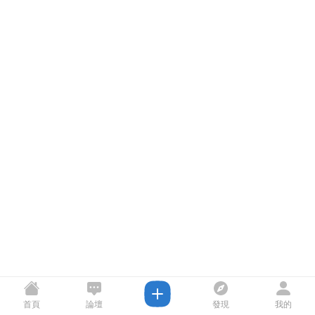
首頁
論壇
發現
我的