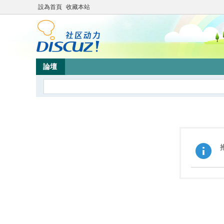
設為首頁
收藏本站
論壇