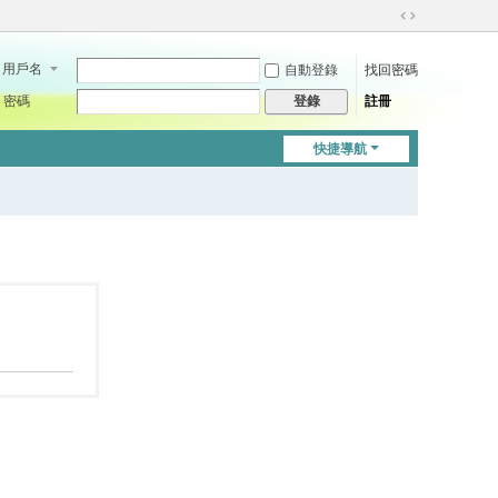
切
換
用戶名
自動登錄
找回密碼
到
寬
密碼
註冊
登錄
版
快捷導航