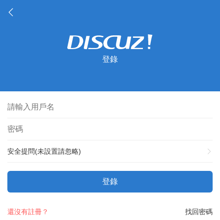
登錄
安全提問(未設置請忽略)
登錄
還沒有註冊？
找回密碼