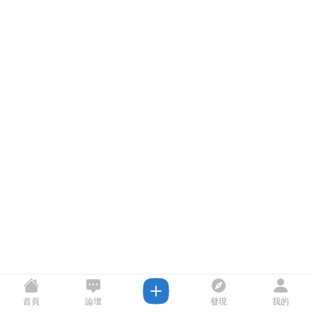
首頁
論壇
發現
我的