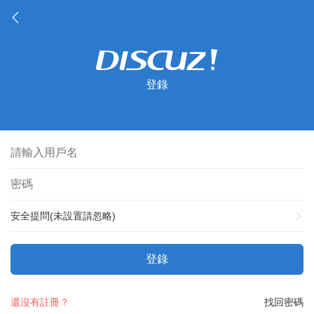
登錄
安全提問(未設置請忽略)
登錄
還沒有註冊？
找回密碼