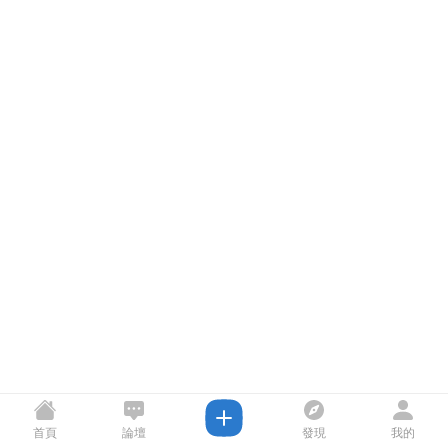
首頁
論壇
發現
我的