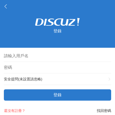
登錄
安全提問(未設置請忽略)
登錄
還沒有註冊？
找回密碼