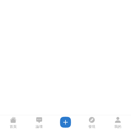
首頁
論壇
發現
我的