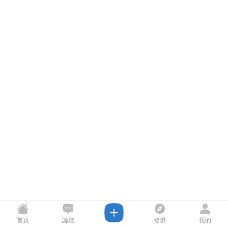
首頁
論壇
發現
我的