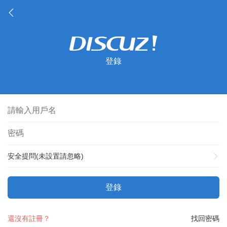
登錄
安全提問(未設置請忽略)
登錄
還沒有註冊？
找回密碼